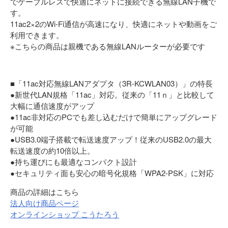
でケーブルレスで快適にネットに接続できる無線LAN子機で
す。
11ac2×2のWi-Fi通信が高速になり、快適にネットや動画をご
利用できます。
※こちらの商品は親機である無線LANルーターが必要です
■「11ac対応無線LANアダプタ（3R-KCWLAN03）」の特長
●新世代LAN規格「11ac」対応。従来の「11ｎ」と比較して
大幅に通信速度がアップ
●11ac非対応のPCでも差し込むだけで簡単にアップグレード
が可能
●USB3.0端子搭載で転送速度アップ！従来のUSB2.0の最大
転送速度の約10倍以上。
●持ち運びにも最適なコンパクト設計
●セキュリティ面も安心の暗号化規格「WPA2-PSK」に対応
商品の詳細はこちら
法人向け商品ページ
オンラインショップ こうたろう